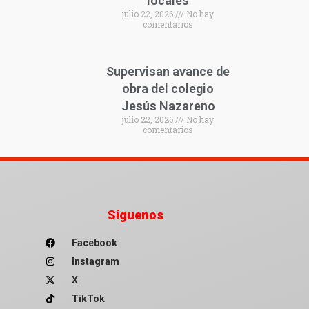
locales
julio 22, 2026
No hay
comentarios
Supervisan avance de
obra del colegio
Jesús Nazareno
julio 22, 2026
No hay
comentarios
Síguenos
Facebook
Instagram
X
TikTok