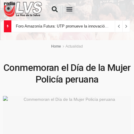
Quiénes Somos
Foro Amazonía Futura: UTP promueve la innovación tecnológica y el desarrollo sostenible de la Amazonía peruana
Home
Actualidad
Conmemoran el Día de la Mujer
Policía peruana