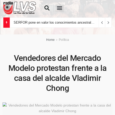
Quiénes Somos
SERFOR pone en valor los conocimientos ancestrales del pueblo kakataibo para conservar los bosques del país
Home
Política
Vendedores del Mercado
Modelo protestan frente a la
casa del alcalde Vladimir
Chong