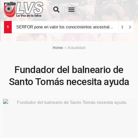
Quiénes Somos
SERFOR pone en valor los conocimientos ancestrales del pueblo kakataibo para conservar los bosques del país
Home
Actualidad
Fundador del balneario de
Santo Tomás necesita ayuda