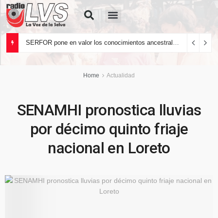
Quiénes Somos
SERFOR pone en valor los conocimientos ancestrales del pueblo kakataibo para conservar los bosques del país
Home
Actualidad
SENAMHI pronostica lluvias
por décimo quinto friaje
nacional en Loreto