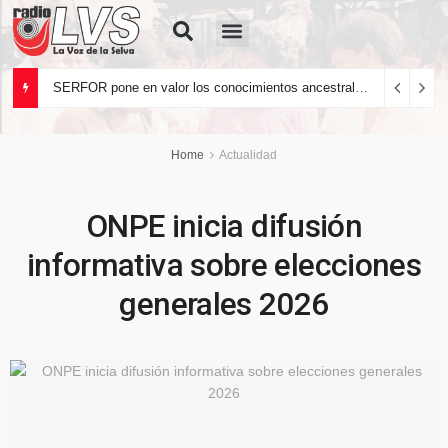
Quiénes Somos
SERFOR pone en valor los conocimientos ancestrales del pueblo kakataibo para conservar los bosques del país
Home
Actualidad
ONPE inicia difusión
informativa sobre elecciones
generales 2026