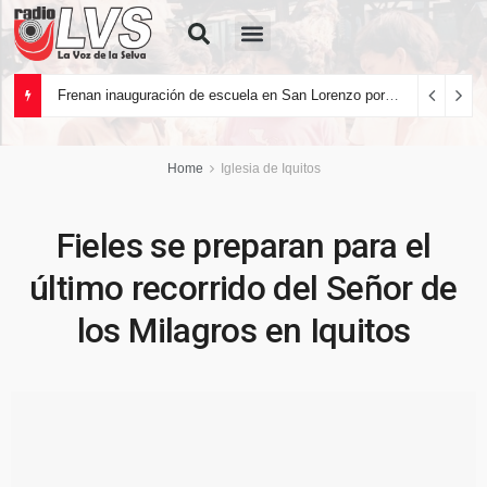
Quiénes Somos
Frenan inauguración de escuela en San Lorenzo por deficiencias en la infraestructura
Home
Iglesia de Iquitos
Fieles se preparan para el
último recorrido del Señor de
los Milagros en Iquitos