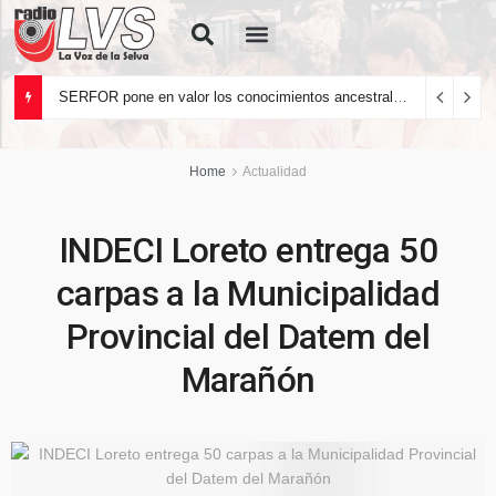
Quiénes Somos
SERFOR pone en valor los conocimientos ancestrales del pueblo kakataibo para conservar los bosques del país
Home
Actualidad
INDECI Loreto entrega 50
carpas a la Municipalidad
Provincial del Datem del
Marañón