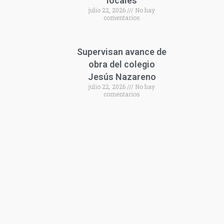
locales
julio 22, 2026
No hay
comentarios
Supervisan avance de
obra del colegio
Jesús Nazareno
julio 22, 2026
No hay
comentarios