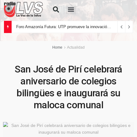
Quiénes Somos
Foro Amazonía Futura: UTP promueve la innovación tecnológica y el desarrollo sostenible de la Amazonía peruana
Home
Actualidad
San José de Pirí celebrará
aniversario de colegios
bilingües e inaugurará su
maloca comunal