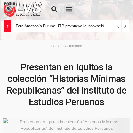
Quiénes Somos
Foro Amazonía Futura: UTP promueve la innovación tecnológica y el desarrollo sostenible de la Amazonía peruana
Home
Actualidad
Presentan en Iquitos la
colección “Historias Mínimas
Republicanas” del Instituto de
Estudios Peruanos