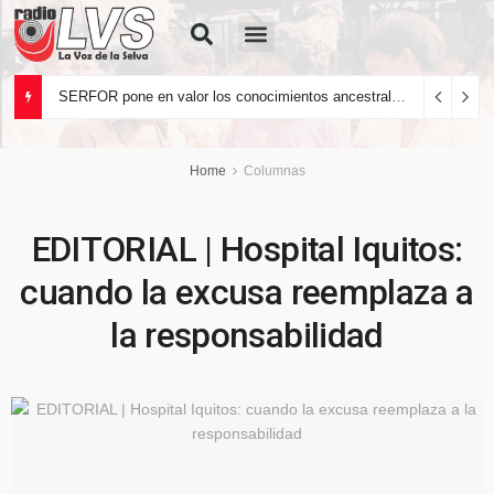
Quiénes Somos
SERFOR pone en valor los conocimientos ancestrales del pueblo kakataibo para conservar los bosques del país
Home
Columnas
EDITORIAL | Hospital Iquitos:
cuando la excusa reemplaza a
la responsabilidad