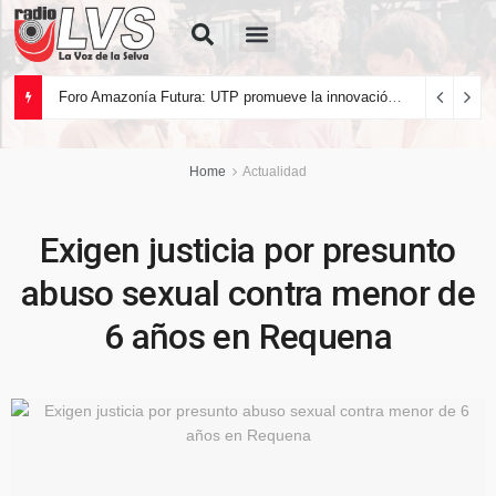
Quiénes Somos
Foro Amazonía Futura: UTP promueve la innovación tecnológica y el desarrollo sostenible de la Amazonía peruana
Home
Actualidad
Exigen justicia por presunto
abuso sexual contra menor de
6 años en Requena