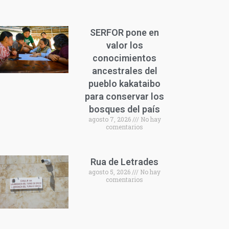
SERFOR pone en
valor los
conocimientos
ancestrales del
pueblo kakataibo
para conservar los
bosques del país
agosto 7, 2026
No hay
comentarios
Rua de Letrades
agosto 5, 2026
No hay
comentarios