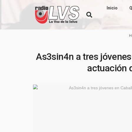
Inicio
Q
H
As3sin4n a tres jóvene
actuación 