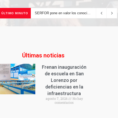
SERFOR pone en valor los conocimientos ancestrales del pueblo kakataibo para conservar los bosques del país
ÚLTIMO MINUTO
Últimas noticias
Frenan inauguración
de escuela en San
Lorenzo por
deficiencias en la
infraestructura
agosto 7, 2026
No hay
comentarios