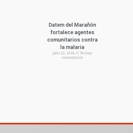
Datem del Marañón
fortalece agentes
comunitarios contra
la malaria
julio 22, 2026
No hay
comentarios