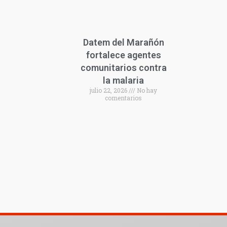
Datem del Marañón
fortalece agentes
comunitarios contra
la malaria
julio 22, 2026
No hay
comentarios