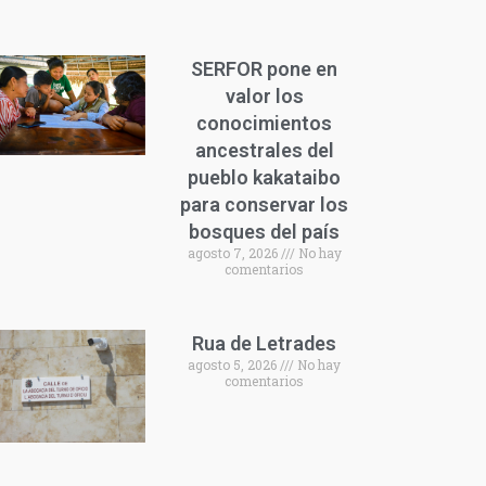
SERFOR pone en
valor los
conocimientos
ancestrales del
pueblo kakataibo
para conservar los
bosques del país
agosto 7, 2026
No hay
comentarios
Rua de Letrades
agosto 5, 2026
No hay
comentarios