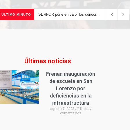
SERFOR pone en valor los conocimientos ancestrales del pueblo kakataibo para conservar los bosques del país
ÚLTIMO MINUTO
Últimas noticias
Frenan inauguración
de escuela en San
Lorenzo por
deficiencias en la
infraestructura
agosto 7, 2026
No hay
comentarios