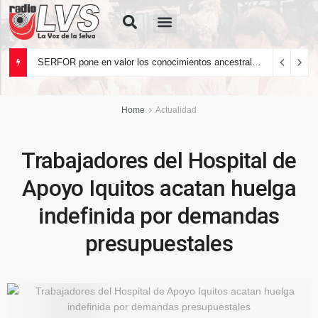
Quiénes Somos
SERFOR pone en valor los conocimientos ancestrales del pueblo kakataibo para conservar los bosques del país
Home
Actualidad
Trabajadores del Hospital de
Apoyo Iquitos acatan huelga
indefinida por demandas
presupuestales