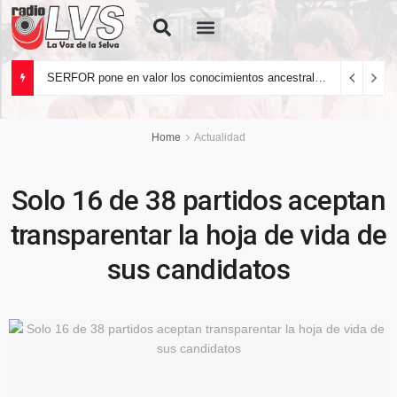
Quiénes Somos
SERFOR pone en valor los conocimientos ancestrales del pueblo kakataibo para conservar los bosques del país
Home
Actualidad
Solo 16 de 38 partidos aceptan
transparentar la hoja de vida de
sus candidatos