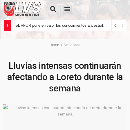
Quiénes Somos
SERFOR pone en valor los conocimientos ancestrales del pueblo kakataibo para conservar los bosques del país
Home
Actualidad
Lluvias intensas continuarán
afectando a Loreto durante la
semana