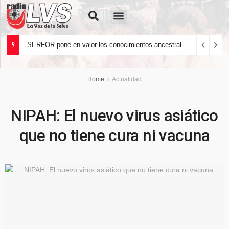
Quiénes Somos
SERFOR pone en valor los conocimientos ancestrales del pueblo kakataibo para conservar los bosques del país
Home
Actualidad
NIPAH: El nuevo virus asiático
que no tiene cura ni vacuna