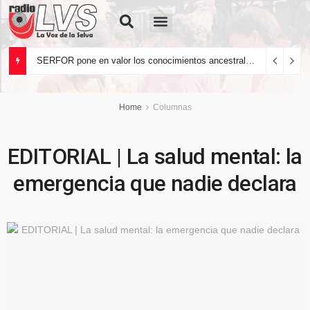
Quiénes Somos
SERFOR pone en valor los conocimientos ancestrales del pueblo kakataibo para conservar los bosques del país
Home
Columnas
EDITORIAL | La salud mental: la
emergencia que nadie declara