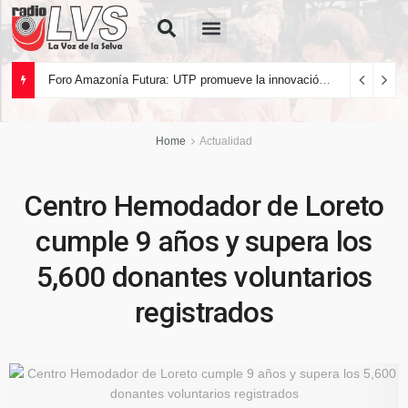
Quiénes Somos
Foro Amazonía Futura: UTP promueve la innovación tecnológica y el desarrollo sostenible de la Amazonía peruana
Home
Actualidad
Centro Hemodador de Loreto
cumple 9 años y supera los
5,600 donantes voluntarios
registrados