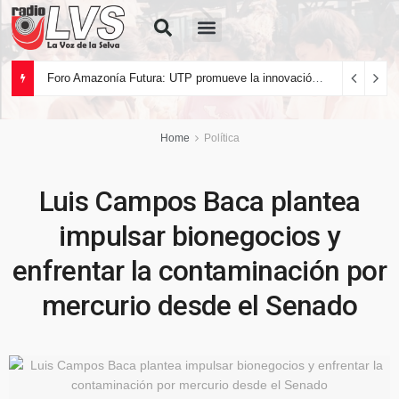
Quiénes Somos
Foro Amazonía Futura: UTP promueve la innovación tecnológica y el desarrollo sostenible de la Amazonía peruana
Home
Política
Luis Campos Baca plantea
impulsar bionegocios y
enfrentar la contaminación por
mercurio desde el Senado