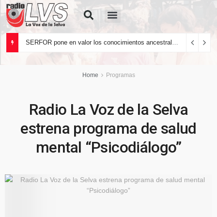
Quiénes Somos
SERFOR pone en valor los conocimientos ancestrales del pueblo kakataibo para conservar los bosques del país
Home
Programas
Radio La Voz de la Selva
estrena programa de salud
mental “Psicodiálogo”