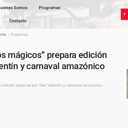
uiénes Somos
Programas
Contacto
ome
Programas
tos mágicos” prepara edición
lentín y carnaval amazónico