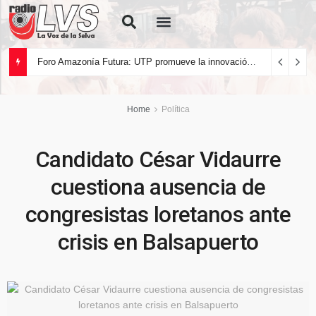
Quiénes Somos
Foro Amazonía Futura: UTP promueve la innovación tecnológica y el desarrollo sostenible de la Amazonía peruana
Home
Política
Candidato César Vidaurre
cuestiona ausencia de
congresistas loretanos ante
crisis en Balsapuerto