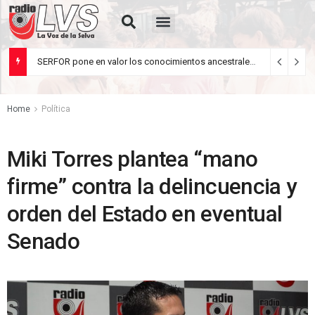
Quiénes Somos
Rua de Letrades
SERFOR pone en valor los conocimientos ancestrales del pueblo kakataibo para conservar los bosques del país
agosto 5, 2026
Home
Política
Miki Torres plantea “mano
firme” contra la delincuencia y
orden del Estado en eventual
Senado