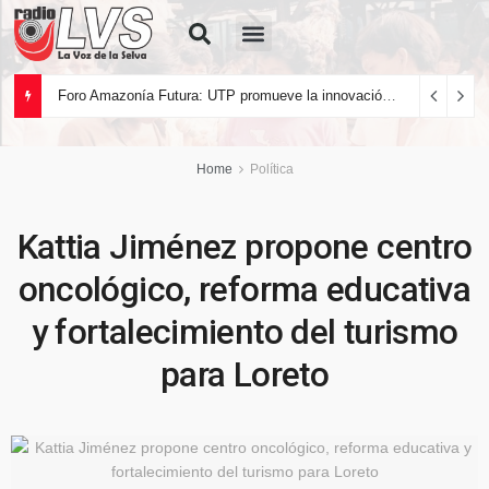
Quiénes Somos
Foro Amazonía Futura: UTP promueve la innovación tecnológica y el desarrollo sostenible de la Amazonía peruana
Home
Política
Kattia Jiménez propone centro
oncológico, reforma educativa
y fortalecimiento del turismo
para Loreto