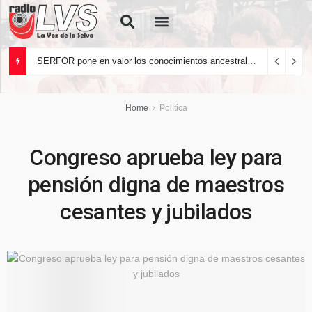
Quiénes Somos
SERFOR pone en valor los conocimientos ancestrales del pueblo kakataibo para conservar los bosques del país
Home
Política
Congreso aprueba ley para
pensión digna de maestros
cesantes y jubilados