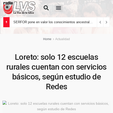
Quiénes Somos
SERFOR pone en valor los conocimientos ancestrales del pueblo kakataibo para conservar los bosques del país
Home
Actualidad
Loreto: solo 12 escuelas
rurales cuentan con servicios
básicos, según estudio de
Redes