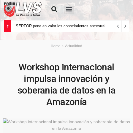
Quiénes Somos
SERFOR pone en valor los conocimientos ancestrales del pueblo kakataibo para conservar los bosques del país
Home
Actualidad
Workshop internacional
impulsa innovación y
soberanía de datos en la
Amazonía