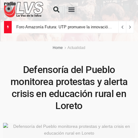
Quiénes Somos
Foro Amazonía Futura: UTP promueve la innovación tecnológica y el desarrollo sostenible de la Amazonía peruana
Home
Actualidad
Defensoría del Pueblo
monitorea protestas y alerta
crisis en educación rural en
Loreto