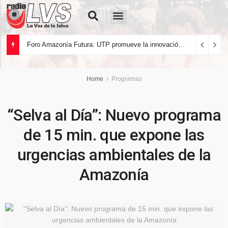
Quiénes Somos
Foro Amazonía Futura: UTP promueve la innovación tecnológica y el desarrollo sostenible de la Amazonía peruana
Home
Programas
“Selva al Día”: Nuevo programa
de 15 min. que expone las
urgencias ambientales de la
Amazonía