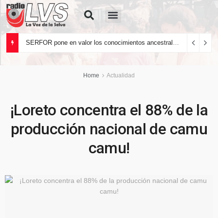
Quiénes Somos
SERFOR pone en valor los conocimientos ancestrales del pueblo kakataibo para conservar los bosques del país
Home
Actualidad
¡Loreto concentra el 88% de la
producción nacional de camu
camu!