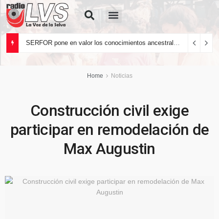
Quiénes Somos
SERFOR pone en valor los conocimientos ancestrales del pueblo kakataibo para conservar los bosques del país
Home
Noticias
Construcción civil exige
participar en remodelación de
Max Augustin