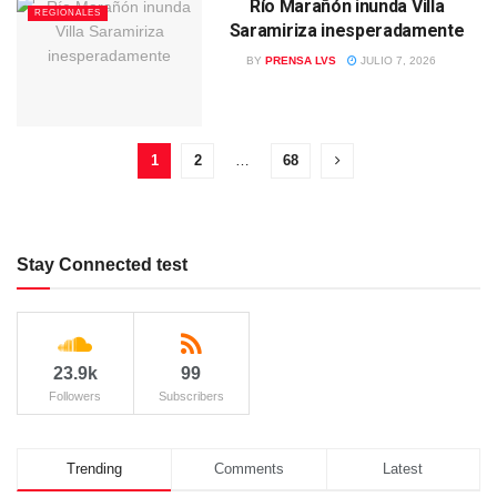
Río Marañón inunda Villa
REGIONALES
Saramiriza inesperadamente
BY
PRENSA LVS
JULIO 7, 2026
1
2
…
68
Stay Connected test
23.9k
99
Followers
Subscribers
Trending
Comments
Latest