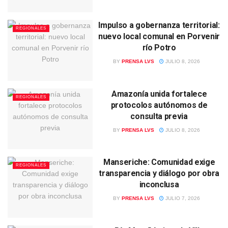
Impulso a gobernanza territorial:
REGIONALES
nuevo local comunal en Porvenir
río Potro
BY
PRENSA LVS
JULIO 8, 2026
Amazonía unida fortalece
REGIONALES
protocolos autónomos de
consulta previa
BY
PRENSA LVS
JULIO 8, 2026
Manseriche: Comunidad exige
REGIONALES
transparencia y diálogo por obra
inconclusa
BY
PRENSA LVS
JULIO 7, 2026