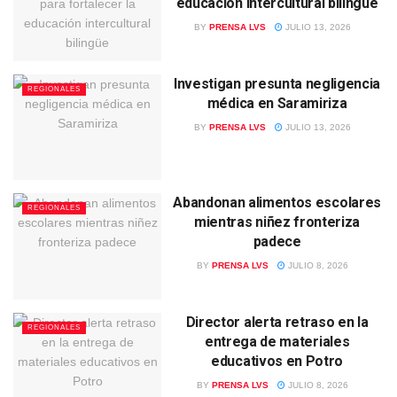
educación intercultural bilingüe
BY
PRENSA LVS
JULIO 13, 2026
Investigan presunta negligencia
REGIONALES
médica en Saramiriza
BY
PRENSA LVS
JULIO 13, 2026
Abandonan alimentos escolares
REGIONALES
mientras niñez fronteriza
padece
BY
PRENSA LVS
JULIO 8, 2026
Director alerta retraso en la
REGIONALES
entrega de materiales
educativos en Potro
BY
PRENSA LVS
JULIO 8, 2026