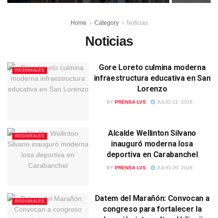
Home
Category
Noticias
Noticias
Gore Loreto culmina moderna
REGIONALES
infraestructura educativa en San
Lorenzo
BY
PRENSA LVS
JULIO 22, 2026
Alcalde Wellinton Silvano
REGIONALES
inauguró moderna losa
deportiva en Carabanchel
BY
PRENSA LVS
JULIO 20, 2026
Datem del Marañón: Convocan a
REGIONALES
congreso para fortalecer la