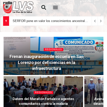
Quiénes Somos
SERFOR pone en valor los conocimientos ancestrales del pueblo kakataibo para conservar los bosques del país
REGIONALES
Frenan inauguración de escuela en San
Lorenzo por deficiencias en la
infraestructura
REGIONALES
Datem del Marañón fortalece agentes
Avanza 
comunitarios contra la malaria
dinamiz