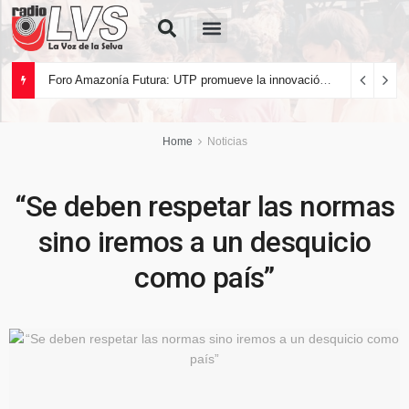
Quiénes Somos
Foro Amazonía Futura: UTP promueve la innovación tecnológica y el desarrollo sostenible de la Amazonía peruana
Home
Noticias
“Se deben respetar las normas
sino iremos a un desquicio
como país”