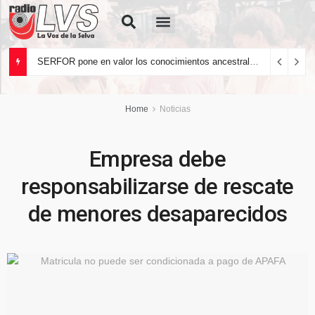
Quiénes Somos
SERFOR pone en valor los conocimientos ancestrales del pueblo kakataibo para conservar los bosques del país
Home
Noticias
Empresa debe
responsabilizarse de rescate
de menores desaparecidos