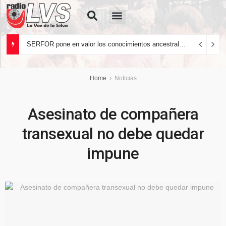
Quiénes Somos
SERFOR pone en valor los conocimientos ancestrales del pueblo kakataibo para conservar los bosques del país
Home
Noticias
Asesinato de compañera
transexual no debe quedar
impune