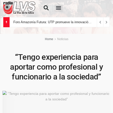
Quiénes Somos
Foro Amazonía Futura: UTP promueve la innovación tecnológica y el desarrollo sostenible de la Amazonía peruana
Home
Noticias
“Tengo experiencia para
aportar como profesional y
funcionario a la sociedad”