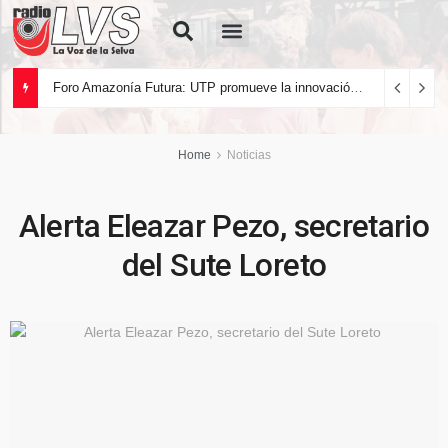
Quiénes Somos
Foro Amazonía Futura: UTP promueve la innovación tecnológica y el desarrollo sostenible de la Amazonía peruana
Home
Noticias
Alerta Eleazar Pezo, secretario
del Sute Loreto