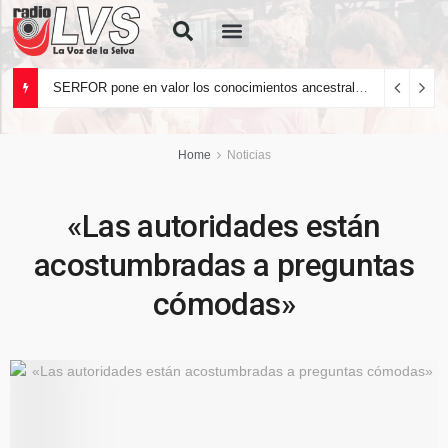
Quiénes Somos
SERFOR pone en valor los conocimientos ancestrales del pueblo kakataibo para conservar los bosques del país
Home
Noticias
«Las autoridades están
acostumbradas a preguntas
cómodas»