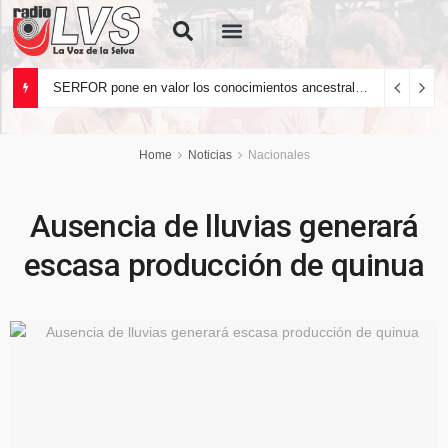
Quiénes Somos
SERFOR pone en valor los conocimientos ancestrales del pueblo kakataibo para conservar los bosques del país
Home
Noticias
Nacionales
Ausencia de lluvias generará
escasa producción de quinua