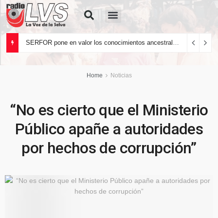
Quiénes Somos
SERFOR pone en valor los conocimientos ancestrales del pueblo kakataibo para conservar los bosques del país
Home
Noticias
“No es cierto que el Ministerio
Público apañe a autoridades
por hechos de corrupción”