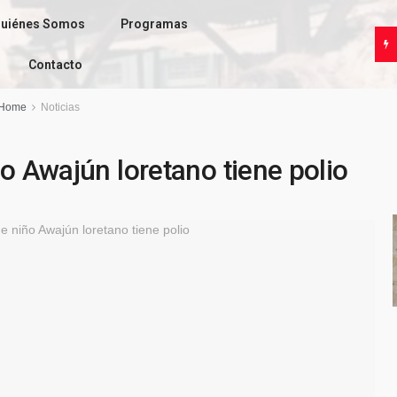
uiénes Somos
Programas
Contacto
Home
Noticias
ño Awajún loretano tiene polio