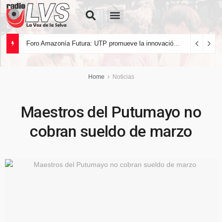
Quiénes Somos
Foro Amazonía Futura: UTP promueve la innovación tecnológica y el desarrollo sostenible de la Amazonía peruana
Home
Noticias
Maestros del Putumayo no
cobran sueldo de marzo