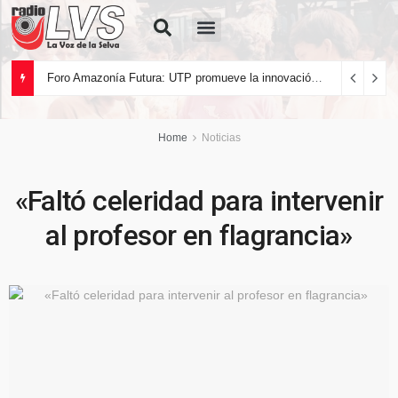
Quiénes Somos
Foro Amazonía Futura: UTP promueve la innovación tecnológica y el desarrollo sostenible de la Amazonía peruana
Home
Noticias
«Faltó celeridad para intervenir
al profesor en flagrancia»