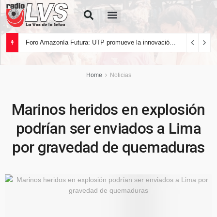
Quiénes Somos
Foro Amazonía Futura: UTP promueve la innovación tecnológica y el desarrollo sostenible de la Amazonía peruana
Home
Noticias
Marinos heridos en explosión
podrían ser enviados a Lima
por gravedad de quemaduras