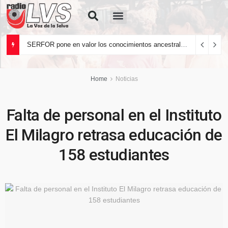
Quiénes Somos
SERFOR pone en valor los conocimientos ancestrales del pueblo kakataibo para conservar los bosques del país
Home
Noticias
Falta de personal en el Instituto
El Milagro retrasa educación de
158 estudiantes