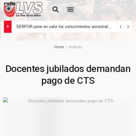
Quiénes Somos
SERFOR pone en valor los conocimientos ancestrales del pueblo kakataibo para conservar los bosques del país
Home
Noticias
Docentes jubilados demandan
pago de CTS