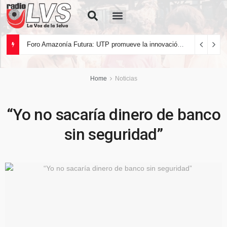
Quiénes Somos
Foro Amazonía Futura: UTP promueve la innovación tecnológica y el desarrollo sostenible de la Amazonía peruana
Home
Noticias
“Yo no sacaría dinero de banco
sin seguridad”